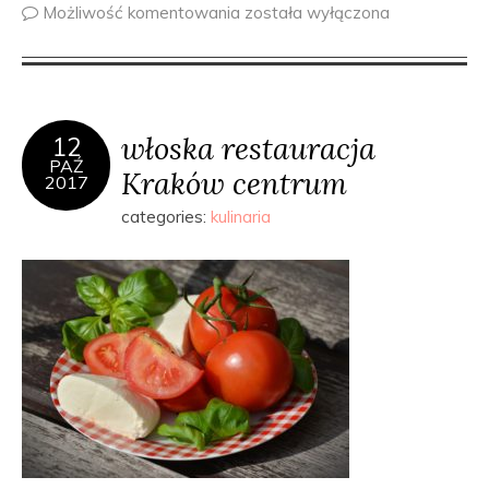
Możliwość komentowania
została wyłączona
włoska restauracja
12
PAŹ
Kraków centrum
2017
categories:
kulinaria