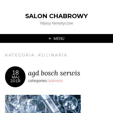
SALON CHABROWY
Wpisy tematyczne
MENU
KATEGORIA:
KULINARIA
agd bosch serwis
18
MAJ
2018
categories:
kulinaria