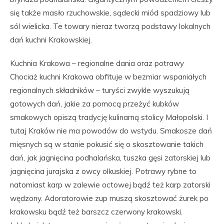
się także masło rzuchowskie, sądecki miód spadziowy lub
sól wielicka. Te towary nieraz tworzą podstawy lokalnych
dań kuchni Krakowskiej.
Kuchnia Krakowa – regionalne dania oraz potrawy
Chociaż kuchni Krakowa obfituje w bezmiar wspaniałych
regionalnych składników – turyści zwykle wyszukują
gotowych dań, jakie za pomocą przeżyć kubków
smakowych opiszą tradycję kulinarną stolicy Małopolski. I
tutaj Kraków nie ma powodów do wstydu. Smakosze dań
mięsnych są w stanie pokusić się o skosztowanie takich
dań, jak jagnięcina podhalańska, tuszka gęsi zatorskiej lub
jagnięcina jurajska z owcy olkuskiej. Potrawy rybne to
natomiast karp w zalewie octowej bądź też karp zatorski
wędzony. Adoratorowie zup muszą skosztować żurek po
krakowsku bądź też barszcz czerwony krakowski.