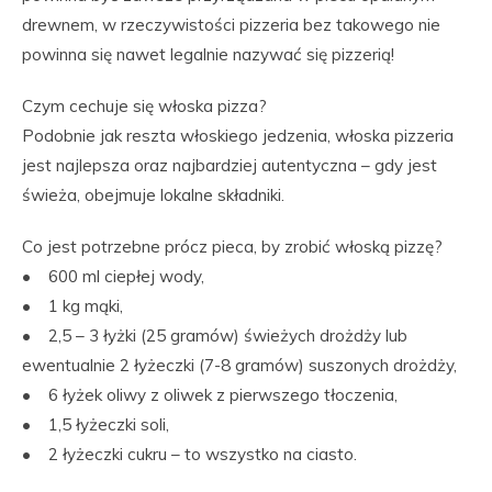
drewnem, w rzeczywistości pizzeria bez takowego nie
powinna się nawet legalnie nazywać się pizzerią!
Czym cechuje się włoska pizza?
Podobnie jak reszta włoskiego jedzenia, włoska pizzeria
jest najlepsza oraz najbardziej autentyczna – gdy jest
świeża, obejmuje lokalne składniki.
Co jest potrzebne prócz pieca, by zrobić włoską pizzę?
• 600 ml ciepłej wody,
• 1 kg mąki,
• 2,5 – 3 łyżki (25 gramów) świeżych drożdży lub
ewentualnie 2 łyżeczki (7-8 gramów) suszonych drożdży,
• 6 łyżek oliwy z oliwek z pierwszego tłoczenia,
• 1,5 łyżeczki soli,
• 2 łyżeczki cukru – to wszystko na ciasto.