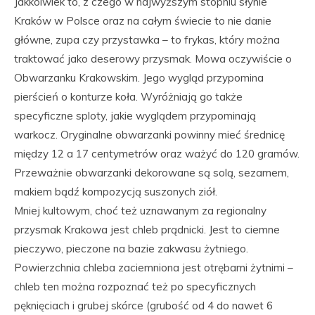
Jakkolwiek to, z czego w najwyższym stopniu słynie
Kraków w Polsce oraz na całym świecie to nie danie
główne, zupa czy przystawka – to frykas, który można
traktować jako deserowy przysmak. Mowa oczywiście o
Obwarzanku Krakowskim. Jego wygląd przypomina
pierścień o konturze koła. Wyróżniają go także
specyficzne sploty, jakie wyglądem przypominają
warkocz. Oryginalne obwarzanki powinny mieć średnicę
między 12 a 17 centymetrów oraz ważyć do 120 gramów.
Przeważnie obwarzanki dekorowane są solą, sezamem,
makiem bądź kompozycją suszonych ziół.
Mniej kultowym, choć też uznawanym za regionalny
przysmak Krakowa jest chleb prądnicki. Jest to ciemne
pieczywo, pieczone na bazie zakwasu żytniego.
Powierzchnia chleba zaciemniona jest otrębami żytnimi –
chleb ten można rozpoznać też po specyficznych
pęknięciach i grubej skórce (grubość od 4 do nawet 6