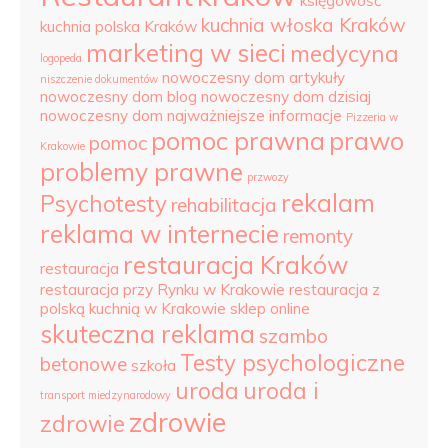
księgowość
kuchnia włoska Kraków
kuchnia polska Kraków
marketing w sieci
medycyna
logopeda
nowoczesny dom artykuły
niszczenie dokumentów
nowoczesny dom blog
nowoczesny dom dzisiaj
nowoczesny dom najważniejsze informacje
Pizzeria w
pomoc prawna
prawo
pomoc
Krakowie
problemy prawne
przwozy
rekalam
Psychotesty
rehabilitacja
reklama w internecie
remonty
restauracja Kraków
restauracja
restauracja przy Rynku w Krakowie
restauracja z
polską kuchnią w Krakowie
sklep online
skuteczna reklama
szambo
Testy psychologiczne
betonowe
szkoła
uroda
uroda i
transport miedzynarodowy
zdrowie
zdrowie