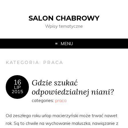
SALON CHABROWY
Wpisy tematyczne
MENU
KATEGORIA:
PRACA
Gdzie szukać
16
LIP
odpowiedzialnej niani?
2015
categories:
praca
Od zeszłego roku urlop macierzyński może trwać nawet
rok. Są to chwile na wychowanie maluszka, nawiązanie z