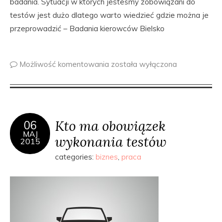
badania. Sytuacji w których jesteśmy zobowiązani do
testów jest dużo dlatego warto wiedzieć gdzie można je
przeprowadzić – Badania kierowców Bielsko
Możliwość komentowania
została wyłączona
Kto ma obowiązek
06
MAJ
wykonania testów
2015
categories:
biznes
,
praca