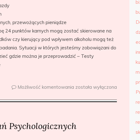
b
jazdy
b
h
D
nych, przewożących pieniądze
czbę 24 punktów karnych mogą zostać skierowane na
d
dków czy kierujący pod wpływem alkoholu mogą też
e
badania. Sytuacji w których jesteśmy zobowiązani do
in
zieć gdzie można je przeprowadzić – Testy
ku
e
m
p
Możliwość komentowania
została wyłączona
P
r
r
r
ń Psychologicznych
s