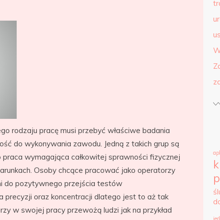
t
u
us
W
Z
z
go rodzaju pracę musi przebyć właściwe badania
ność do wykonywania zawodu. Jedną z takich grup są
ap
o praca wymagająca całkowitej sprawności fizycznej
k
 warunkach. Osoby chcące pracować jako operatorzy
p
 do pozytywnego przejścia testów
ś
recyzji oraz koncentracji dlatego jest to aż tak
d
rzy w swojej pracy przewożą ludzi jak na przykład
je