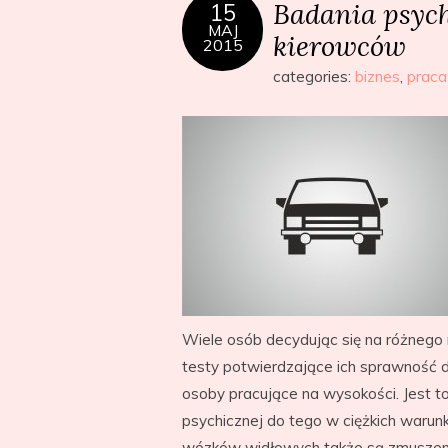
Badania psych
15
MAJ
kierowców
2015
categories:
biznes
,
praca
Wiele osób decydując się na różnego 
testy potwierdzające ich sprawność 
osoby pracujące na wysokości. Jest t
psychicznej do tego w ciężkich waru
wózków widłowych także są zmuszeni