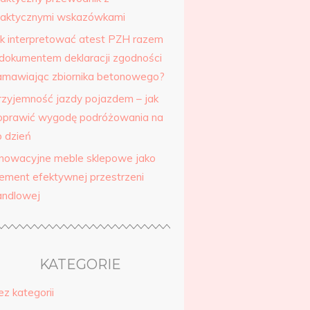
raktycznymi wskazówkami
ak interpretować atest PZH razem
 dokumentem deklaracji zgodności
amawiając zbiornika betonowego?
rzyjemność jazdy pojazdem – jak
oprawić wygodę podróżowania na
o dzień
nnowacyjne meble sklepowe jako
lement efektywnej przestrzeni
andlowej
KATEGORIE
ez kategorii