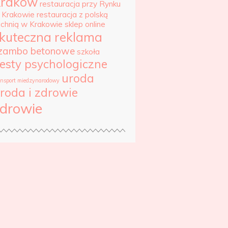
Kraków
restauracja przy Rynku
 Krakowie
restauracja z polską
uchnią w Krakowie
sklep online
kuteczna reklama
zambo betonowe
szkoła
esty psychologiczne
uroda
ansport miedzynarodowy
roda i zdrowie
drowie