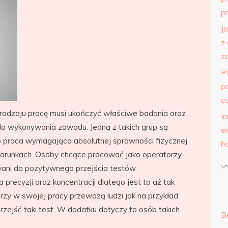
p
J
z
z
P
p
c
 rodzaju pracę musi ukończyć właściwe badania oraz
I
do wykonywania zawodu. Jedną z takich grup są
e
o praca wymagająca absolutnej sprawności fizycznej
h
 warunkach. Osoby chcące pracować jako operatorzy
ani do pozytywnego przejścia testów
recyzji oraz koncentracji dlatego jest to aż tak
rzy w swojej pracy przewożą ludzi jak na przykład
ejść taki test. W dodatku dotyczy to osób takich
B