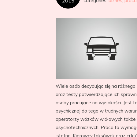
2015
categories:
biznes
,
praca
Wiele osób decydując się na różnego
oraz testy potwierdzające ich spraw
osoby pracujące na wysokości. Jest t
psychicznej do tego w trudnych waru
operatorzy wózków widłowych także 
psychotechnicznych. Praca ta wymaga 
istotne. Kierowcy taksówek oraz ci kt