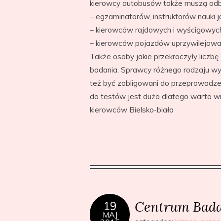
kierowcy autobusów także muszą odbyć
– egzaminatorów, instruktorów nauki 
– kierowców rajdowych i wyścigowyc
– kierowców pojazdów uprzywilejowa
Także osoby jakie przekroczyły liczb
badania. Sprawcy różnego rodzaju w
też być zobligowani do przeprowadzen
do testów jest dużo dlatego warto w
kierowców Bielsko-biała
Centrum Bada
19
MAJ