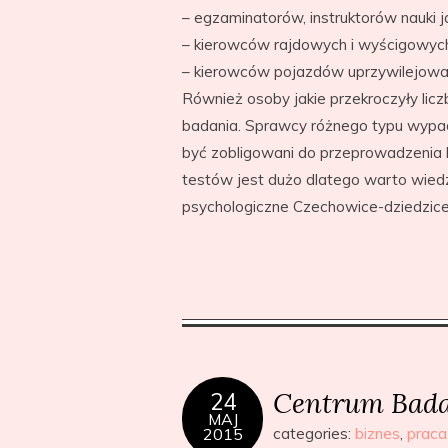
– egzaminatorów, instruktorów nauki 
– kierowców rajdowych i wyścigowyc
– kierowców pojazdów uprzywilejowa
Również osoby jakie przekroczyły li
badania. Sprawcy różnego typu wypa
być zobligowani do przeprowadzenia 
testów jest dużo dlatego warto wied
psychologiczne Czechowice-dziedzic
Centrum Bada
24
MAJ
2015
categories:
biznes
,
praca