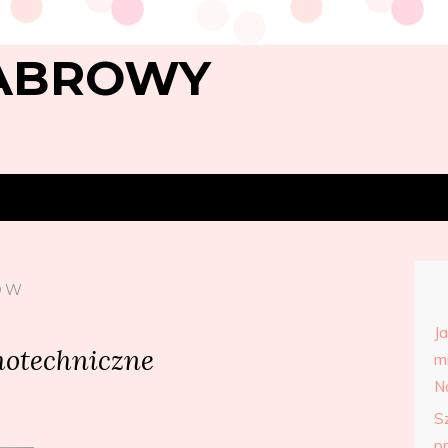
ABROWY
ÓW
J
hotechniczne
m
N
S
p