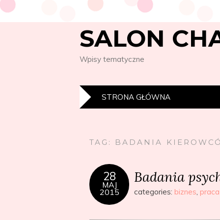
SALON CH
Wpisy tematyczne
STRONA GŁÓWNA
TAG:
BADANIA KIEROWC
Badania psyc
28
MAJ
2015
categories:
biznes
,
praca