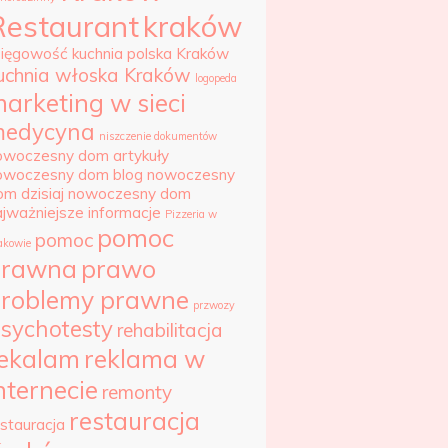
Restaurant
kraków
sięgowość
kuchnia polska Kraków
uchnia włoska Kraków
logopeda
arketing w sieci
edycyna
niszczenie dokumentów
owoczesny dom artykuły
owoczesny dom blog
nowoczesny
om dzisiaj
nowoczesny dom
ajważniejsze informacje
Pizzeria w
pomoc
pomoc
akowie
prawna
prawo
roblemy prawne
przwozy
sychotesty
rehabilitacja
ekalam
reklama w
nternecie
remonty
restauracja
estauracja