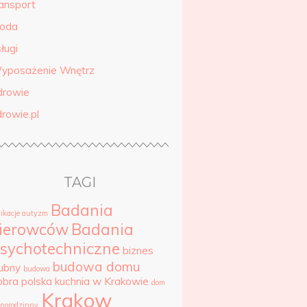
ransport
roda
ługi
yposażenie Wnętrz
drowie
drowie.pl
TAGI
Badania
likacje autyzm
ierowców
Badania
sychotechniczne
biznes
budowa domu
lubny
budowa
obra polska kuchnia w Krakowie
dom
Krakow
dnorodzinny