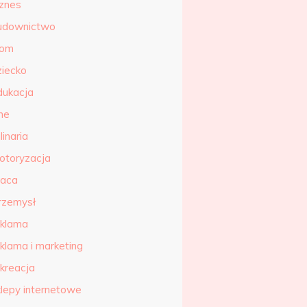
iznes
udownictwo
om
ziecko
dukacja
ne
linaria
otoryzacja
raca
rzemysł
eklama
eklama i marketing
ekreacja
klepy internetowe