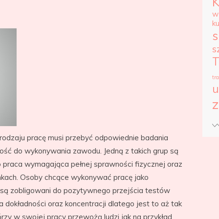
w
k
s
s
T
tr
u
z
 rodzaju pracę musi przebyć odpowiednie badania
ność do wykonywania zawodu. Jedną z takich grup są
o praca wymagająca pełnej sprawności fizycznej oraz
nkach. Osoby chcące wykonywać pracę jako
są zobligowani do pozytywnego przejścia testów
dokładności oraz koncentracji dlatego jest to aż tak
órzy w swojej pracy przewożą ludzi jak na przykład