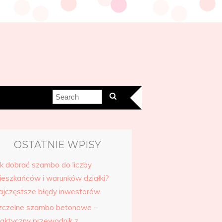
OSTATNIE WPISY
ak dobrać szambo do liczby
ieszkańców i warunków działki?
ajczęstsze błędy inwestorów.
zczelne szambo betonowe –
raktyczny przewodnik z