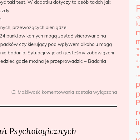
 taki test. W dodatku dotyczy to osób takich jak:
jazdy
k
h
k
nych, przewożących pieniądze
m
ę 24 punktów karnych mogą zostać skierowane na
m
ypadków czy kierujący pod wpływem alkoholu mogą
n
ia badania. Sytuacji w jakich jesteśmy zobowiązani
n
d
iedzieć gdzie można je przeprowadzić – Badania
n
Kr
p
Możliwość komentowania
została wyłączona
P
r
i
ń Psychologicznych
r