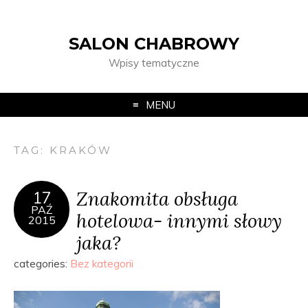
SALON CHABROWY
Wpisy tematyczne
MENU
TAG:
KRAKÓW
Znakomita obsługa
17
PAŹ
hotelowa- innymi słowy
2015
jaka?
categories:
Bez kategorii