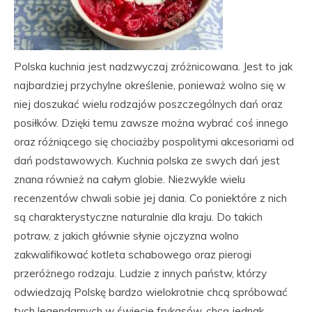
Polska kuchnia jest nadzwyczaj zróżnicowana. Jest to jak
najbardziej przychylne określenie, ponieważ wolno się w
niej doszukać wielu rodzajów poszczególnych dań oraz
posiłków. Dzięki temu zawsze można wybrać coś innego
oraz różniącego się chociażby pospolitymi akcesoriami od
dań podstawowych. Kuchnia polska ze swych dań jest
znana również na całym globie. Niezwykle wielu
recenzentów chwali sobie jej dania. Co poniektóre z nich
są charakterystyczne naturalnie dla kraju. Do takich
potraw, z jakich głównie słynie ojczyzna wolno
zakwalifikować kotleta schabowego oraz pierogi
przeróżnego rodzaju. Ludzie z innych państw, którzy
odwiedzają Polskę bardzo wielokrotnie chcą spróbować
tych legendarnych w świecie frykasów, chcą jednak