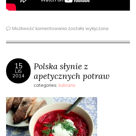
Możliwość komentowania
została wyłączona
Polska słynie z
15
LIS
apetycznych potraw
2014
categories:
kulinaria