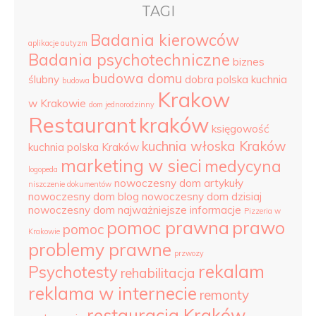
TAGI
Badania kierowców
aplikacje autyzm
Badania psychotechniczne
biznes
budowa domu
ślubny
dobra polska kuchnia
budowa
Krakow
w Krakowie
dom jednorodzinny
Restaurant
kraków
księgowość
kuchnia włoska Kraków
kuchnia polska Kraków
marketing w sieci
medycyna
logopeda
nowoczesny dom artykuły
niszczenie dokumentów
nowoczesny dom blog
nowoczesny dom dzisiaj
nowoczesny dom najważniejsze informacje
Pizzeria w
pomoc prawna
prawo
pomoc
Krakowie
problemy prawne
przwozy
rekalam
Psychotesty
rehabilitacja
reklama w internecie
remonty
restauracja Kraków