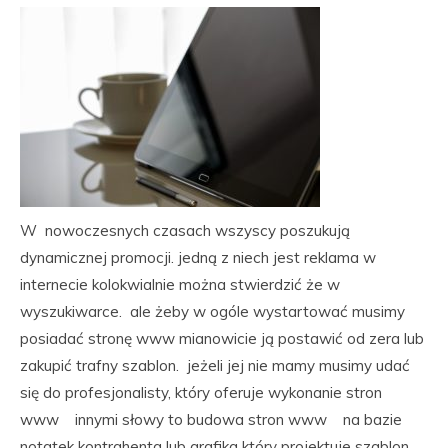
W nowoczesnych czasach wszyscy poszukują
dynamicznej promocji. jedną z niech jest reklama w
internecie kolokwialnie można stwierdzić że w
wyszukiwarce. ale żeby w ogóle wystartować musimy
posiadać stronę www mianowicie ją postawić od zera lub
zakupić trafny szablon. jeżeli jej nie mamy musimy udać
się do profesjonalisty, który oferuje wykonanie stron
www innymi słowy to budowa stron www na bazie
notatek kontrahenta lub grafika który projektuje szablon