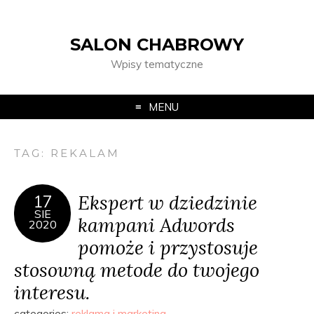
SALON CHABROWY
Wpisy tematyczne
MENU
TAG:
REKALAM
Ekspert w dziedzinie
17
SIE
kampani Adwords
2020
pomoże i przystosuje
stosowną metode do twojego
interesu.
categories:
reklama i marketing