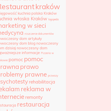
Restaurant
kraków
sięgowość
kuchnia polska Kraków
uchnia włoska Kraków
logopeda
arketing w sieci
edycyna
niszczenie dokumentów
owoczesny dom artykuły
owoczesny dom blog
nowoczesny
om dzisiaj
nowoczesny dom
ajważniejsze informacje
Pizzeria w
pomoc
pomoc
akowie
prawna
prawo
roblemy prawne
przwozy
sychotesty
rehabilitacja
ekalam
reklama w
nternecie
remonty
restauracja
estauracja