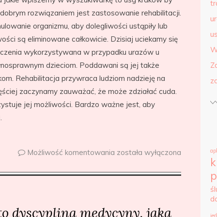
t
obrym rozwiązaniem jest zastosowanie rehabilitacji.
u
mulowanie organizmu, aby dolegliwości ustąpiły lub
us
wości są eliminowane całkowicie. Dzisiaj uciekamy się
W
 leczenia wykorzystywana w przypadku urazów u
łnosprawnym dzieciom. Poddawani są jej także
Z
kom. Rehabilitacja przywraca ludziom nadzieję na
z
zęściej zaczynamy zauważać, że może zdziałać cuda.
ystuje jej możliwości. Bardzo ważne jest, aby
.
ap
Możliwość komentowania
została wyłączona
k
p
ś
d
 to dyscyplina medycyny, jaka
je