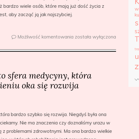
ż bardzo wiele osób, które mają już dość życia z
w
t, aby zacząć ją jak najszybciej.
k
s
s
Możliwość komentowania
została wyłączona
T
tr
u
z
to sfera medycyny, która
eniu oka się rozwija
która bardzo szybko się rozwija. Niegdyś była ona
 uciekamy. Nie ma znaczenia czy doznaliśmy urazu w
ię z problemami zdrowotnymi. Ma ona bardzo wielkie