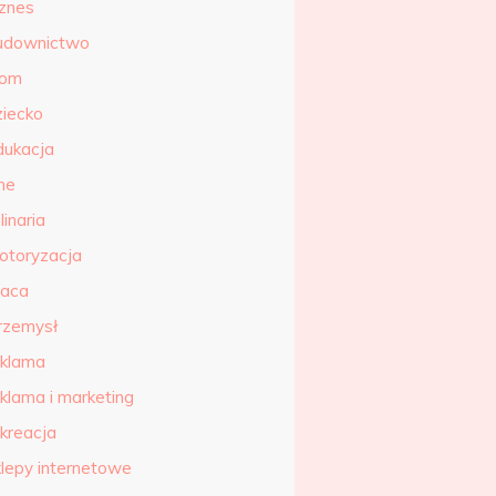
iznes
udownictwo
om
ziecko
dukacja
ne
linaria
otoryzacja
raca
rzemysł
eklama
eklama i marketing
ekreacja
klepy internetowe