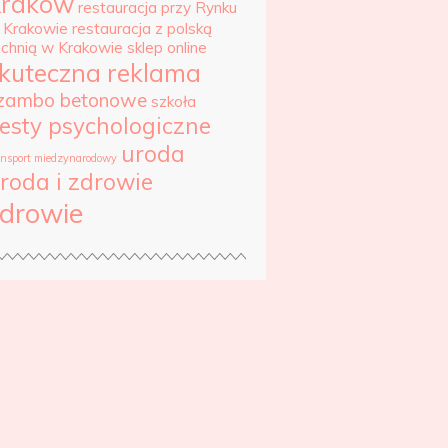
Kraków
restauracja przy Rynku
 Krakowie
restauracja z polską
uchnią w Krakowie
sklep online
kuteczna reklama
zambo betonowe
szkoła
esty psychologiczne
uroda
ansport miedzynarodowy
roda i zdrowie
drowie