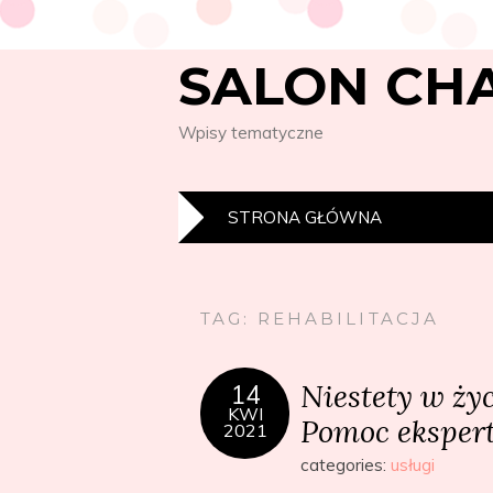
SALON CH
Wpisy tematyczne
STRONA GŁÓWNA
TAG:
REHABILITACJA
Niestety w życ
14
KWI
Pomoc ekspert
2021
categories:
usługi