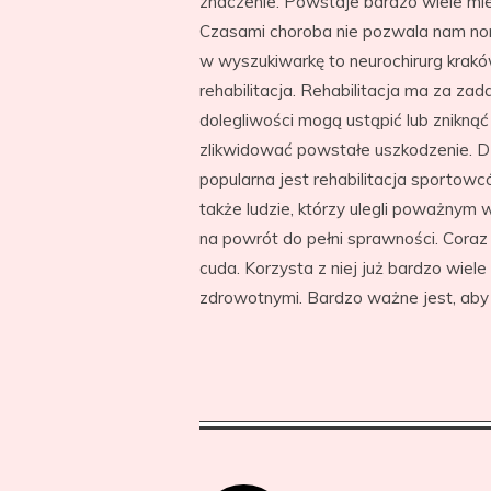
znaczenie. Powstaje bardzo wiele miej
Czasami choroba nie pozwala nam nor
w wyszukiwarkę to neurochirurg krakó
rehabilitacja. Rehabilitacja ma za za
dolegliwości mogą ustąpić lub znikną
zlikwidować powstałe uszkodzenie. Dz
popularna jest rehabilitacja sportowc
także ludzie, którzy ulegli poważnym
na powrót do pełni sprawności. Cora
cuda. Korzysta z niej już bardzo wiele
zdrowotnymi. Bardzo ważne jest, aby r