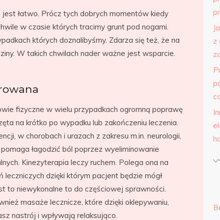
p
m jest łatwo. Prócz tych dobrych momentów kiedy
wile w czasie których tracimy grunt pod nogami.
J
padkach których doznalibyśmy. Zdarza się też, że na
z
odziny. W takich chwilach nader ważne jest wsparcie.
z
P
p
urowana
c
drowie fizyczne w wielu przypadkach ogromną poprawę
I
częta na krótko po wypadku lub zakończeniu leczenia.
e
i, w chorobach i urazach z zakresu m.in. neurologii,
h
ia, pomaga łagodzić ból poprzez wyeliminowanie
ych. Kinezyterapia leczy ruchem. Polega ona na
leczniczych dzięki którym pacjent będzie mógł
jest to niewykonalne to do częściowej sprawności.
ież masaże lecznicze, które dzięki oklepywaniu,
B
sz nastrój i wpływają relaksująco.