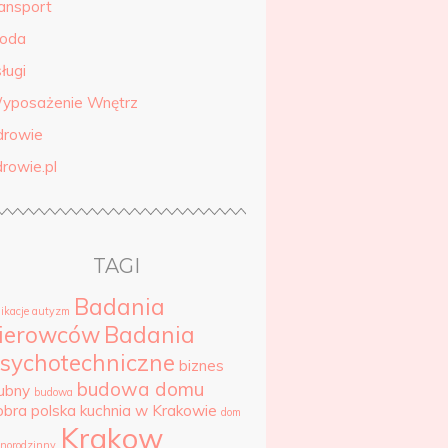
ransport
roda
ługi
yposażenie Wnętrz
drowie
drowie.pl
TAGI
Badania
likacje autyzm
ierowców
Badania
sychotechniczne
biznes
budowa domu
lubny
budowa
obra polska kuchnia w Krakowie
dom
Krakow
dnorodzinny