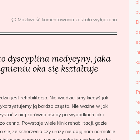
b
b
Możliwość komentowania
została wyłączona
D
d
e
in
 to dyscyplina medycyny, jaka
ku
nieniu oka się kształtuje
m
p
P
dzin jest rehabilitacja. Nie wiedzieliśmy kiedyś jak
r
 wykorzystujemy ją bardzo często. Nie ważne w jaki
r
zystać z niej zarówno osoby po wypadkach jak i
r
o cenna. Powstaje wiele klinik rehabilitacji, gdzie
a się, że schorzenia czy urazy nie dają nam normalnie
s
a jakie wpiszemy w wyszukiwarkę to usg kraków by