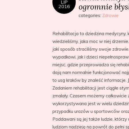
LIP
ogromnie błys
2016
categories:
Zdrowie
Rehabilitacja to dziedzina medycyny, 
wiedzieliśmy, jaka moc w niej drzemie
jaki sposób straciliśmy swoje zdrowie.
wypadkowi, jak i dzieci niepełnospraw
miejsc, gdzie przeprowadza się rehabil
dają nam normalnie funkcjonować naj
to usg kraków by znaleść informacje. 
Zadaniem rehabilitacji jest ciągłe sty
zmalały. Czasem możemy całkowicie zl
wykorzystywana jest w wielu dziedzin
przypadku urazów u sportowców oraz 
Poddawani są jej także ludzie, którz
ludziom nadzieję na powrót do pełni 