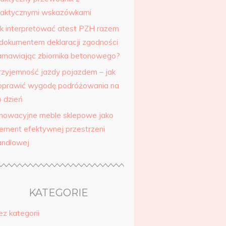
raktycznymi wskazówkami
ak interpretować atest PZH razem
 dokumentem deklaracji zgodności
amawiając zbiornika betonowego?
rzyjemność jazdy pojazdem – jak
oprawić wygodę podróżowania na
o dzień
nnowacyjne meble sklepowe jako
lement efektywnej przestrzeni
andlowej
KATEGORIE
ez kategorii