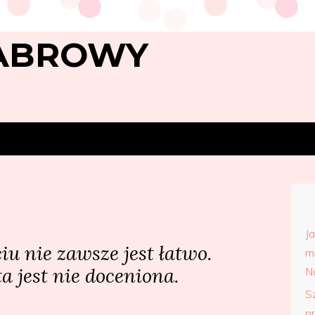
ABROWY
J
iu nie zawsze jest łatwo.
m
a jest nie doceniona.
N
S
p