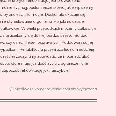
sc, w których rehabilitacja jest prowadzona.
malnie żyć najpopularniejsze słowa jakie wpiszemy
w by znaleść informacje. Doskonała okazuje się
danie stymulowanie organizmu. Po jakimś czasie
ć całkowicie. W wielu przypadkach możemy całkowicie
isiaj uciekamy się do niej bardzo często. Bardzo
ów, czy dzieci niepełnosprawnych. Poddawani są jej
 wypadkom. Rehabilitacja przywraca ludziom nadzieję
z częściej zaczynamy zauważać, że może zdziałać
 osób, które mają już dość życia z ograniczeniami
ozpocząć rehabilitację jak najszybciej.
Możliwość komentowania
została wyłączona