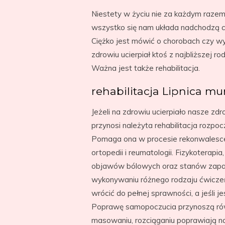
Niestety w życiu nie za każdym raze
wszystko się nam układa nadchodzą ch
Ciężko jest mówić o chorobach czy wy
zdrowiu ucierpiał ktoś z najbliższej r
Ważna jest także rehabilitacja.
rehabilitacja Lipnica m
Jeżeli na zdrowiu ucierpiało nasze z
przynosi należyta rehabilitacja rozpo
Pomaga ona w procesie rekonwalescencj
ortopedii i reumatologii. Fizykoterap
objawów bólowych oraz stanów zapaln
wykonywaniu różnego rodzaju ćwiczeń 
wrócić do pełnej sprawności, a jeśli 
Poprawę samopoczucia przynoszą równ
masowaniu, rozciąganiu poprawiają na