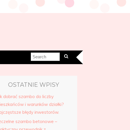
OSTATNIE WPISY
ak dobrać szambo do liczby
ieszkańców i warunków działki?
ajczęstsze błędy inwestorów.
zczelne szambo betonowe –
raktyczny przewodnik z